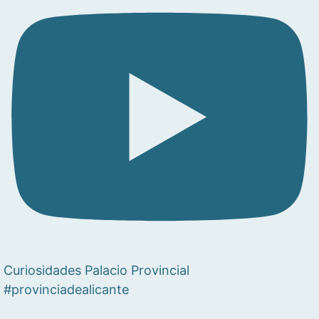
Curiosidades Palacio Provincial
#provinciadealicante