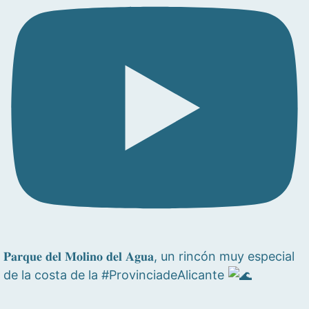
𝐏𝐚𝐫𝐪𝐮𝐞 𝐝𝐞𝐥 𝐌𝐨𝐥𝐢𝐧𝐨 𝐝𝐞𝐥 𝐀𝐠𝐮𝐚, un rincón muy especial
de la costa de la #ProvinciadeAlicante