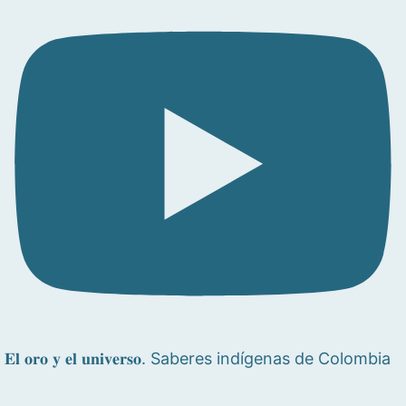
𝐄𝐥 𝐨𝐫𝐨 𝐲 𝐞𝐥 𝐮𝐧𝐢𝐯𝐞𝐫𝐬𝐨. Saberes indígenas de Colombia