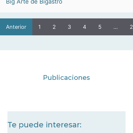
Big Arte de Bigastro
Anterior
1
2
3
4
5
…
2
Publicaciones
Te puede interesar: