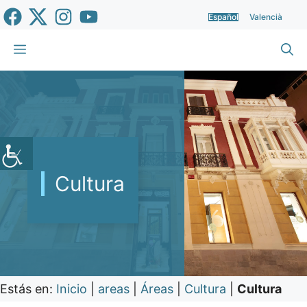
Saltar
Español
Valencià
al
contenido
Menú
Cultura
Estás en:
Inicio
|
areas
|
Áreas
|
Cultura
|
Cultura