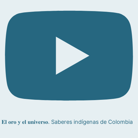
𝐄𝐥 𝐨𝐫𝐨 𝐲 𝐞𝐥 𝐮𝐧𝐢𝐯𝐞𝐫𝐬𝐨. Saberes indígenas de Colombia