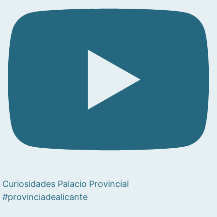
Curiosidades Palacio Provincial
#provinciadealicante