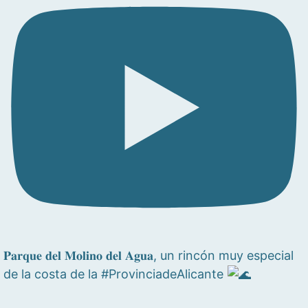
𝐏𝐚𝐫𝐪𝐮𝐞 𝐝𝐞𝐥 𝐌𝐨𝐥𝐢𝐧𝐨 𝐝𝐞𝐥 𝐀𝐠𝐮𝐚, un rincón muy especial
de la costa de la #ProvinciadeAlicante