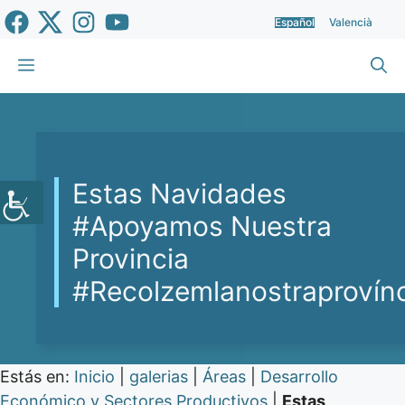
Saltar
Español
Valencià
al
contenido
Menú
Estas Navidades
#Apoyamos Nuestra
Provincia
#Recolzemlanostraprovín
Estás en:
Inicio
|
galerias
|
Áreas
|
Desarrollo
Económico y Sectores Productivos
|
Estas