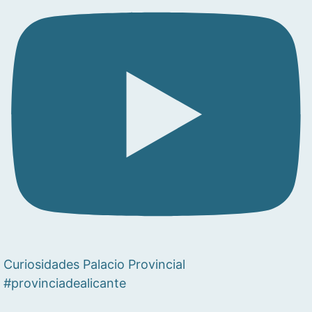
Curiosidades Palacio Provincial
#provinciadealicante