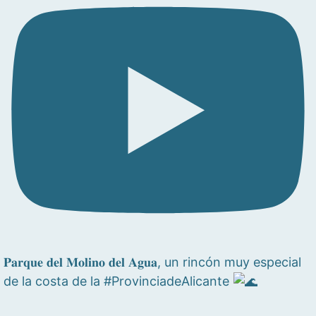
𝐏𝐚𝐫𝐪𝐮𝐞 𝐝𝐞𝐥 𝐌𝐨𝐥𝐢𝐧𝐨 𝐝𝐞𝐥 𝐀𝐠𝐮𝐚, un rincón muy especial
de la costa de la #ProvinciadeAlicante