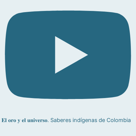
𝐄𝐥 𝐨𝐫𝐨 𝐲 𝐞𝐥 𝐮𝐧𝐢𝐯𝐞𝐫𝐬𝐨. Saberes indígenas de Colombia