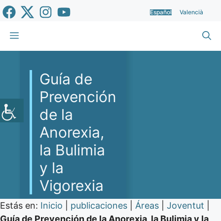
Saltar
Español
Valencià
al
contenido
Menú
Guía de
Prevención
de la
Anorexia,
la Bulimia
y la
Vigorexia
Estás en:
Inicio
|
publicaciones
|
Áreas
|
Joventut
|
Guía de Prevención de la Anorexia, la Bulimia y la