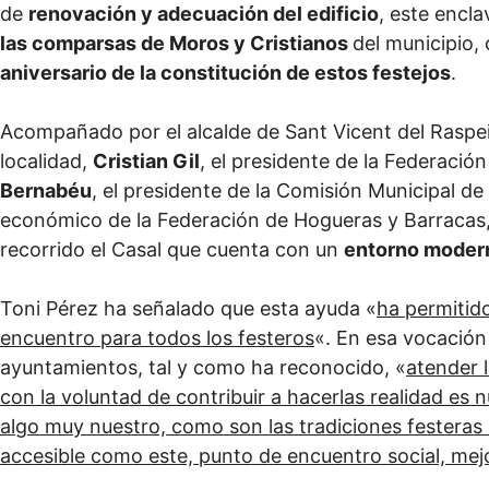
de
renovación y adecuación del edificio
, este encl
las comparsas de Moros y Cristianos
del municipio,
aniversario de la constitución de estos festejos
.
Acompañado por el alcalde de Sant Vicent del Raspe
localidad,
Cristian Gil
, el presidente de la Federaci
Bernabéu
, el presidente de la Comisión Municipal de
económico de la Federación de Hogueras y Barracas
recorrido el Casal que cuenta con un
entorno moder
Toni Pérez ha señalado que esta ayuda «
ha permitido
encuentro para todos los festeros
«. En esa vocación
ayuntamientos, tal y como ha reconocido, «
atender 
con la voluntad de contribuir a hacerlas realidad es
algo muy nuestro, como son las tradiciones festeras
accesible como este, punto de encuentro social, mej