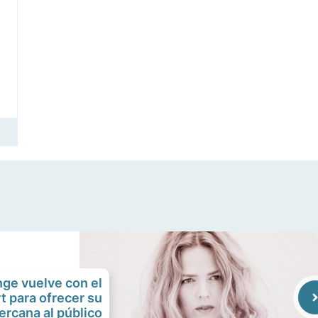
nge vuelve con el
rt para ofrecer su
ercana al público