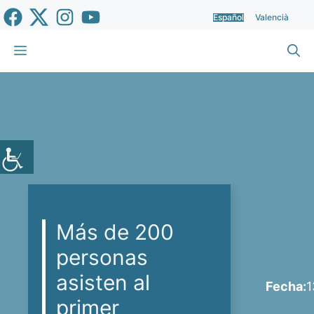
Saltar
Español
Valencià
al
contenido
Menú
Más de 200
personas
asisten al
Fecha:
1
primer