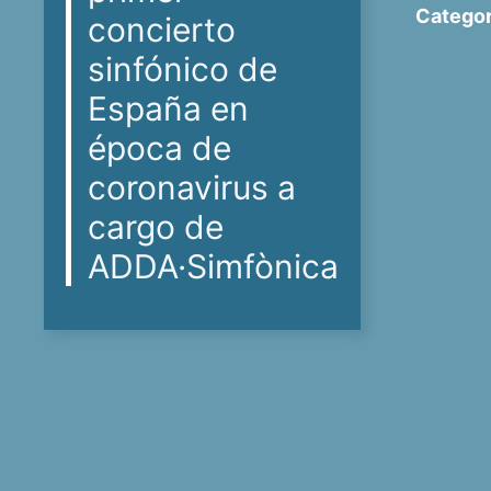
Categor
concierto
sinfónico de
España en
época de
coronavirus a
cargo de
ADDA·Simfònica