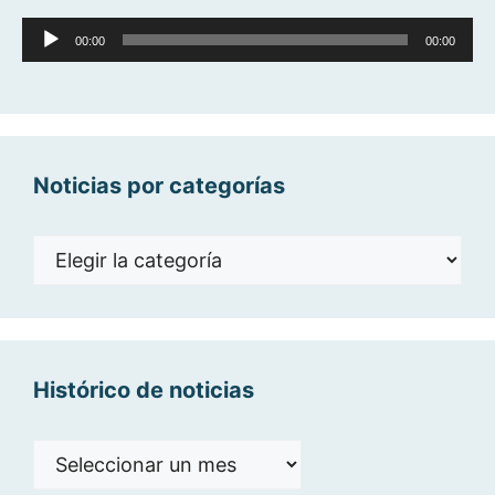
Reproductor
00:00
00:00
de
audio
Noticias por categorías
Noticias
por
categorías
Histórico de noticias
Histórico
de