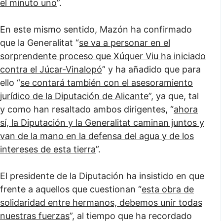
el minuto uno
”.
En este mismo sentido, Mazón ha confirmado
que la Generalitat “
se va a personar en el
sorprendente proceso que Xúquer Viu ha iniciado
contra el Júcar-Vinalopó
” y ha añadido que para
ello “
se contará también con el asesoramiento
jurídico de la Diputación de Alicante
”, ya que, tal
y como han resaltado ambos dirigentes, “
ahora
sí, la Diputación y la Generalitat caminan juntos y
van de la mano en la defensa del agua y de los
intereses de esta tierra
”.
El presidente de la Diputación ha insistido en que
frente a aquellos que cuestionan “
esta obra de
solidaridad entre hermanos, debemos unir todas
nuestras fuerzas
”, al tiempo que ha recordado