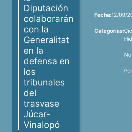
Diputación
Fecha:
12/09/2
colaborarán
con la
Categorías:
Cic
Generalitat
Hid
|
en la
Not
defensa en
|
los
Po
tribunales
del
trasvase
Júcar-
Vinalopó