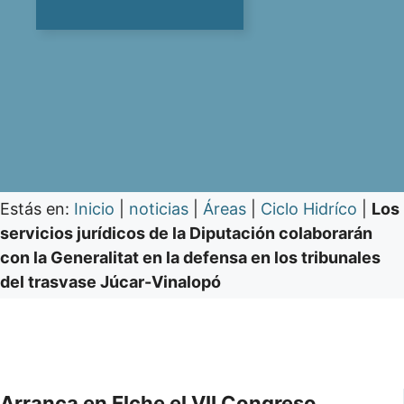
Estás en:
Inicio
|
noticias
|
Áreas
|
Ciclo Hidríco
|
Los
servicios jurídicos de la Diputación colaborarán
con la Generalitat en la defensa en los tribunales
del trasvase Júcar-Vinalopó
Arranca en Elche el VII Congreso