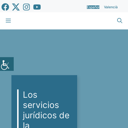
Saltar
Español
Valencià
al
contenido
Menú
Los
servicios
jurídicos de
la