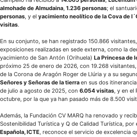
almohade de Almudaina
,
1.236 personas
; el santuar
personas
, y el
yacimiento neolítico de la Cova de l´
visitas
.
En su conjunto, se han registrado 150.866 visitantes,
exposiciones realizadas en sede externa, como la ded
yacimiento de San Antón (Orihuela)
La Princesa de l
próximo 25 de enero de 2026, con 19.268 visitantes, 
de la Corona de Aragón Roger de Llúria y a su segu
Señores y Señoras de la tierra
en sus dos itineranci
de julio a agosto de 2025, con
6.054 visitas
, y en e
octubre, por la que ya han pasado más de 8.500 visit
Además, la Fundación CV MARQ ha renovado y recibid
Sostenibilidad Turística y Q de Calidad Turística, por 
Española, ICTE
, reconoce el servicio de excelencia q