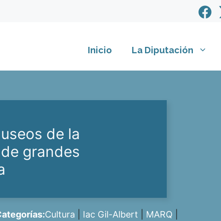
Inicio
La Diputación
museos de la
o de grandes
a
ategorías:
Cultura
|
Iac Gil-Albert
|
MARQ
|