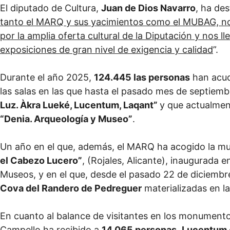
El diputado de Cultura,
Juan de Dios Navarro
, ha de
tanto el MARQ y sus yacimientos como el MUBAG, nos
por la amplia oferta cultural de la Diputación y nos l
exposiciones de gran nivel de exigencia y calidad
”.
Durante el año 2025,
124.445 las personas
han acud
las salas en las que hasta el pasado mes de septiemb
Luz. Àkra Lueké, Lucentum, Laqant”
y que actualment
“Denia. Arqueología y Museo”
.
Un año en el que, además, el MARQ ha acogido la m
el Cabezo Lucero”
, (Rojales, Alicante), inaugurada 
Museos, y en el que, desde el pasado 22 de diciembre
Cova del Randero de Pedreguer
materializadas en la
En cuanto al balance de visitantes en los monument
Campello ha recibido a
14.065 personas
,
Lucentum