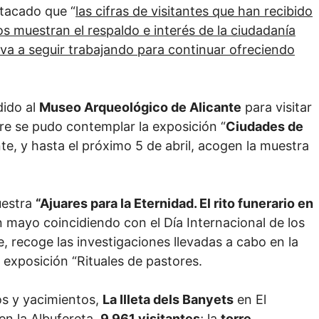
stacado que “
las cifras de visitantes que han recibido
 muestran el respaldo e interés de la ciudadanía
leva a seguir trabajando para continuar ofreciendo
ido al
Museo Arqueológico de Alicante
para visitar
re se pudo contemplar la exposición “
Ciudades de
e, y hasta el próximo 5 de abril, acogen la muestra
uestra
“Ajuares para la Eternidad. El rito funerario en
en mayo coincidiendo con el Día Internacional de los
, recoge las investigaciones llevadas a cabo en la
 exposición “Rituales de pastores.
os y yacimientos,
La Illeta dels Banyets
en El
en la Albufereta,
9.961 visitantes
; la
torre