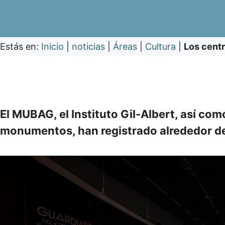
Estás en:
Inicio
|
noticias
|
Áreas
|
Cultura
|
Los centr
El MUBAG, el Instituto Gil-Albert, así co
monumentos, han registrado alrededor d