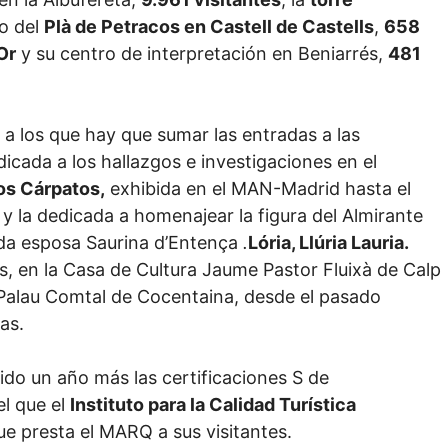
io del
Plà de Petracos en Castell de Castells
,
658
Or
y su centro de interpretación en Beniarrés,
481
 a los que hay que sumar las entradas a las
icada a los hallazgos e investigaciones en el
os Cárpatos,
exhibida en el MAN-Madrid hasta el
y la dedicada a homenajear la figura del Almirante
nda esposa Saurina d’Entença
.
Lória, Llúria Lauria.
as, en la Casa de Cultura Jaume Pastor Fluixà de Calp
l Palau Comtal de Cocentaina, desde el pasado
as.
o un año más las certificaciones S de
el que el
Instituto para la Calidad Turística
ue presta el MARQ a sus visitantes.