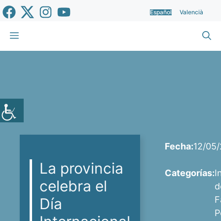
Saltar
Español
Valencià
al
contenido
Menú
Fecha:
12/05
La provincia
Categorías:
I
celebra el
d
F
Día
P