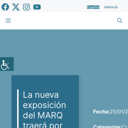
Saltar
Español
Valencià
al
contenido
Menú
La nueva
exposición
Fecha:
25/01/
del MARQ
traerá por
Categorías:
Cu