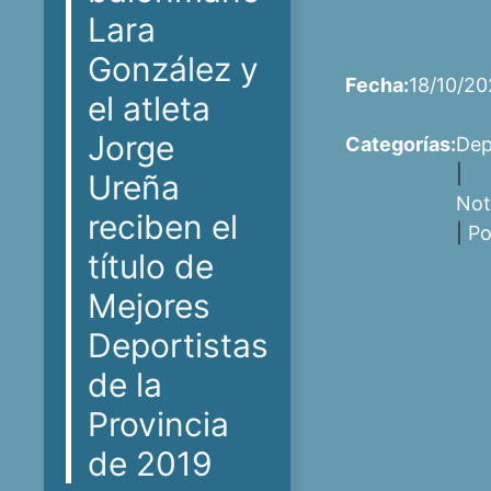
Lara
González y
Fecha:
18/10/20
el atleta
Jorge
Categorías:
Dep
|
Ureña
Not
reciben el
|
Po
título de
Mejores
Deportistas
de la
Provincia
de 2019