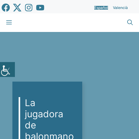
Saltar
Español
Valencià
al
contenido
Menú
La
jugadora
de
balonmano