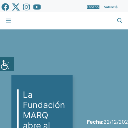
Saltar
Español
Valencià
al
contenido
Menú
La
Fundación
MARQ
Fecha:
22/12/20
abre al