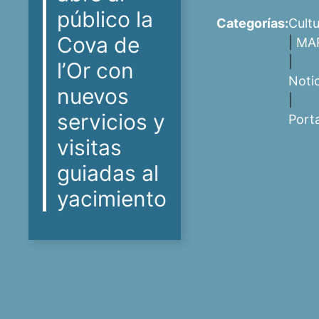
público la
Categorías:
Cult
Cova de
|
MA
|
l’Or con
Noti
nuevos
|
servicios y
Port
visitas
guiadas al
yacimiento