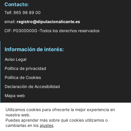
Contacto:
Telf. 965 98 89 00
email:
registro@diputacionalicante.es
CIF: P0300000G -Todos los derechos reservados
Información de interés:
Aviso Legal
Política de privacidad
Política de Cookies
Declaración de Accesibilidad
Mapa web
© 2026 Web Desarrollada por el Servicio de Informática de Diputación de
Utilizamos cookies para ofrecerte la mejor experiencia en
Alicante
nuestra web.
Puedes aprender más sobre qué cookies utilizamos o
cambiarlas en los
ajustes
.