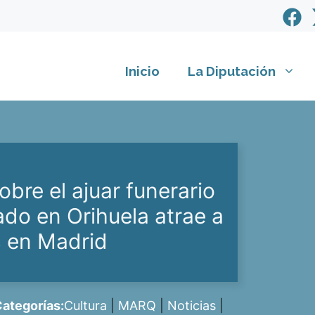
Inicio
La Diputación
bre el ajuar funerario
ado en Orihuela atrae a
s en Madrid
ategorías:
Cultura
|
MARQ
|
Noticias
|