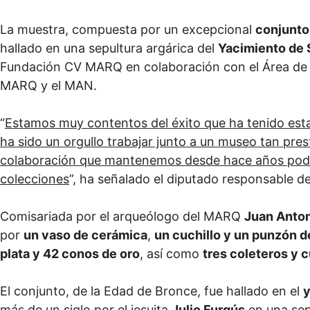
La muestra, compuesta por un excepcional
conjunto
hallado en una sepultura argárica del
Yacimiento de 
Fundación CV MARQ en colaboración con el Área de Cu
MARQ y el MAN.
“
Estamos muy contentos del éxito que ha tenido esta
ha sido un orgullo trabajar junto a un museo tan pre
colaboración que mantenemos desde hace años pode
colecciones
”, ha señalado el diputado responsable de
Comisariada por el arqueólogo del MARQ
Juan Anton
por
un vaso de cerámica
,
un cuchillo y un punzón 
plata y 42 conos de oro
, así como
tres coleteros y c
El conjunto, de la Edad de Bronce, fue hallado en el
y
más de un siglo por el jesuita
Julio Furgús
en una sep