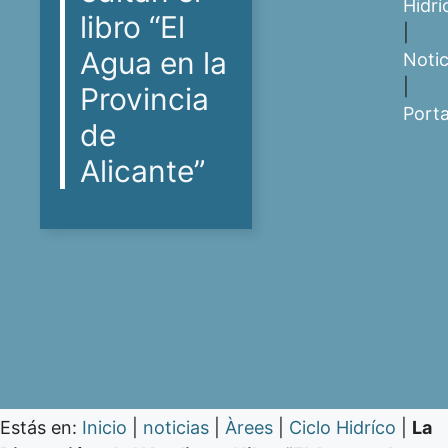
Hidrí
libro “El
|
Agua en la
Notic
|
Provincia
Port
de
Alicante”
Estás en:
Inicio
|
noticias
|
Àrees
|
Ciclo Hidríco
|
La