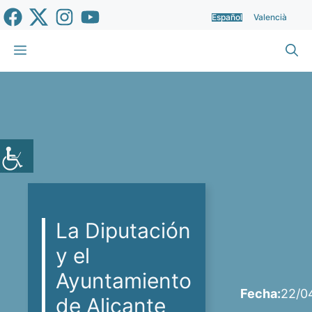
Saltar
Español
Valencià
al
contenido
Menú
La Diputación
y el
Ayuntamiento
Fecha:
22/0
de Alicante