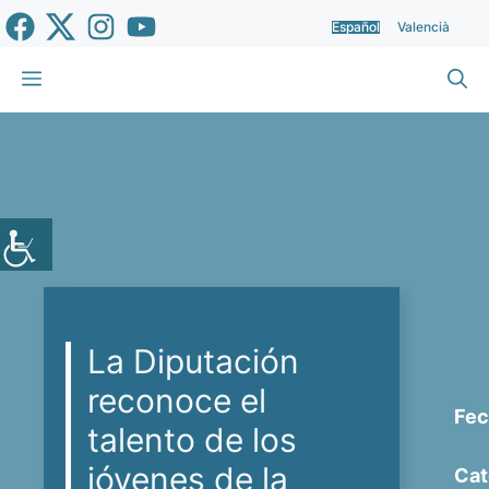
Saltar
Español
Valencià
al
contenido
Menú
La Diputación
reconoce el
Fec
talento de los
jóvenes de la
Cat