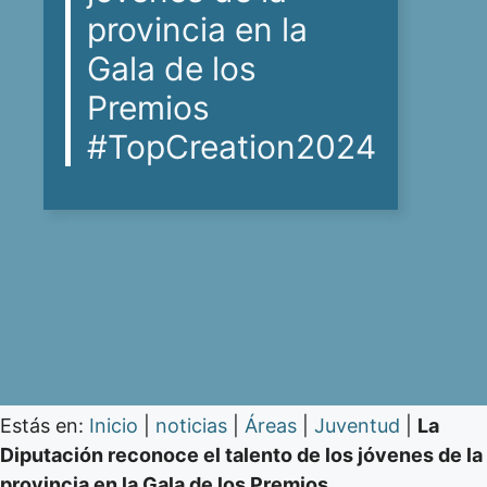
provincia en la
Gala de los
Premios
#TopCreation2024
Estás en:
Inicio
|
noticias
|
Áreas
|
Juventud
|
La
Diputación reconoce el talento de los jóvenes de la
provincia en la Gala de los Premios