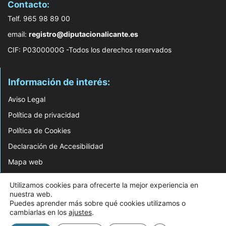
Contacto:
Telf. 965 98 89 00
email:
registro@diputacionalicante.es
CIF: P0300000G -Todos los derechos reservados
Información de interés:
Aviso Legal
Política de privacidad
Política de Cookies
Declaración de Accesibilidad
Mapa web
© 2026 Web Desarrollada por el Servicio de Informática de Diputación de
Utilizamos cookies para ofrecerte la mejor experiencia en
Alicante
nuestra web.
Puedes aprender más sobre qué cookies utilizamos o
cambiarlas en los
ajustes
.