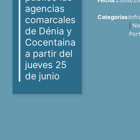
Fecha:
23/06/2
agencias
Categorías:
Infr
comarcales
|
No
de Dénia y
Por
Cocentaina
a partir del
jueves 25
de junio