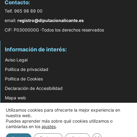
Contacto:
Telf. 965 98 89 00
email:
registro@diputacionalicante.es
CIF: P0300000G -Todos los derechos reservados
Información de interés:
Aviso Legal
Política de privacidad
Política de Cookies
Declaración de Accesibilidad
Mapa web
Utilizamos cookies para ofrecerte la mejor experiencia en
© 2026 Web Desarrollada por el Servicio de Informática de Diputación de
nuestra web.
Alicante
Puedes aprender más sobre qué cookies utilizamos o
cambiarlas en los
ajustes
.
Cerrar el banner d