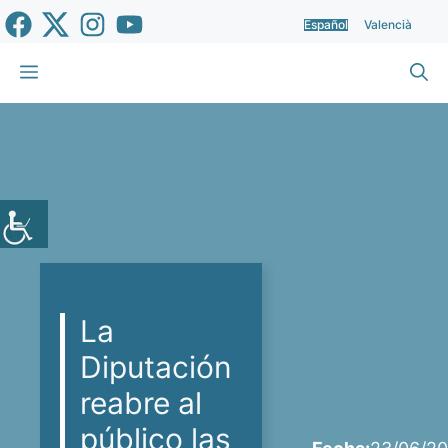
Saltar
Español
Valencià
al
contenido
Menú
La
Diputación
reabre al
público las