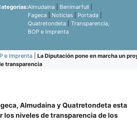
ategorías:
Almudaina
|
Benimarfull
|
Fageca
|
Noticias
|
Portada
|
Quatretondeta
|
Transparencia,
BOP e Imprenta
P e Imprenta
|
La Diputación pone en marcha un proy
de transparencia
Fageca, Almudaina y Quatretondeta esta
 los niveles de transparencia de los