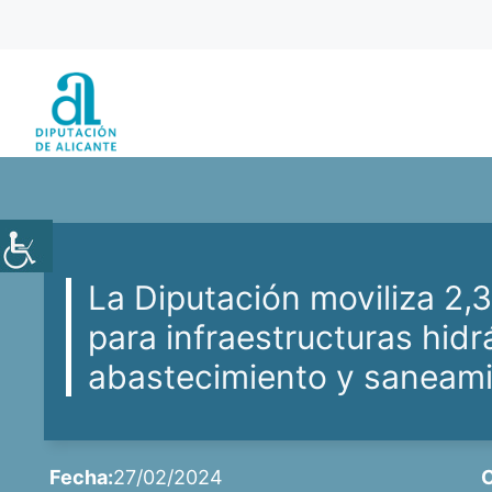
Saltar
al
contenido
La Diputación moviliza 2,3
para infraestructuras hidr
abastecimiento y saneam
Fecha:
27/02/2024
C