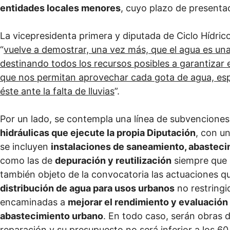
entidades locales menores
, cuyo plazo de presentac
La vicepresidenta primera y diputada de Ciclo Hídric
“
vuelve a demostrar, una vez más, que el agua es una 
destinando todos los recursos posibles a garantizar 
que nos permitan aprovechar cada gota de agua, e
éste ante la falta de lluvias
”.
Por un lado, se contempla una línea de subvencione
hidráulicas que ejecute la propia Diputación
, con u
se incluyen
instalaciones de saneamiento, abasteci
como las de
depuración y reutilización
siempre que l
también objeto de la convocatoria las actuaciones 
distribución de agua para usos urbanos
no restringi
encaminadas a
mejorar el rendimiento y evaluación
abastecimiento urbano
. En todo caso, serán obras 
reparación y su presupuesto no será inferior a los 60