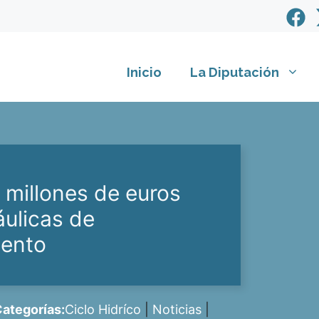
Inicio
La Diputación
 millones de euros
áulicas de
iento
ategorías:
Ciclo Hidríco
|
Noticias
|