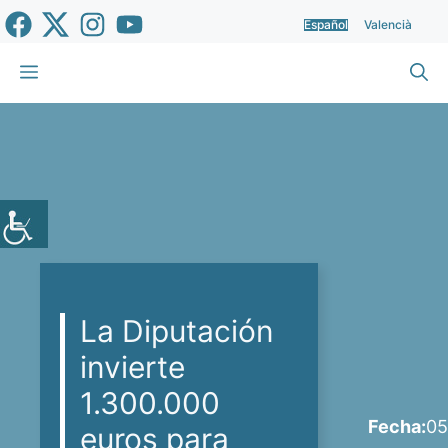
Saltar
Español
Valencià
al
contenido
Menú
La Diputación
invierte
1.300.000
Fecha:
05
euros para