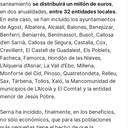
saneamiento
se distribuirá un millón de euros
,
en dos anualidades,
entre 32 entidades locales
.
En este caso, se han incluido los ayuntamientos
de Agost, Albatera, Alcalalí, Balones, Benejúzar,
Benferri, Beniarrés, Benimassot, Busot, Callosa
d’en Sarrià, Callosa de Segura, Castalla, Cox,
Crevillent, El Castell de Guadalest, Els Poblets,
Facheca, Famorca, Hondón de las Nieves,
L’Alqueria d’Asnar, La Vall d’Ebo, Millena,
Monforte del Cid, Pinoso, Quatretondeta, Relleu,
Sax, Tàrbena, Tollos, Xaló, la Mancomunidad de
municipios de L’Alcoià y El Comtat y la entidad
menor de Jesús Pobre.
Serna ha incidido, finalmente, en los beneficios,
no sólo económicos, que para las poblaciones
más pequeñas tiene el hecho de que la