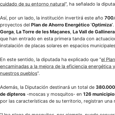
cuidado de su entorno natural
”, ha señalado la dipu
Así, por un lado, la institución invertirá este año
700.
proyectos del
Plan de Ahorro Energético
‘
Optimiza’
Gorga
,
La Torre de les Maçanes
,
La Vall de Gallinera
que han entrado en esta primera tanda con actuacio
instalación de placas solares en espacios municipales
En este sentido, la diputada ha explicado que “
el Pla
encaminadas a la mejora de la eficiencia energética 
nuestros pueblos
”.
Además, la Diputación destinará un total de
380.000
de dípteros
-moscas y mosquitos- en
126 municipios
por las características de su territorio, registran un
“
Una plaga de mosquitos, por ejemplo, puede convert