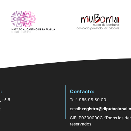
:
Contacto:
, nº 6
Telf. 965 98 89 00
e
email:
registro@diputacionalic
CIF: P0300000G -Todos los de
reservados