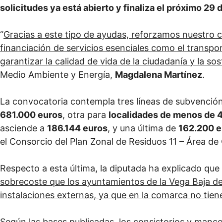
solicitudes ya está abierto y finaliza el próximo 29 d
“
Gracias a este tipo de ayudas, reforzamos nuestro 
financiación de servicios esenciales como el transpor
garantizar la calidad de vida de la ciudadanía y la sost
Medio Ambiente y Energía,
Magdalena Martínez
.
La convocatoria contempla tres líneas de subvención
681.000 euros
, otra para
localidades de menos de 
asciende a
186.144 euros
, y una última de
162.200 e
el Consorcio del Plan Zonal de Residuos 11 – Área de
Respecto a esta última, la diputada ha explicado que 
sobrecoste que los ayuntamientos de la Vega Baja de
instalaciones externas, ya que en la comarca no tien
Según las bases publicadas, los consistorios y man