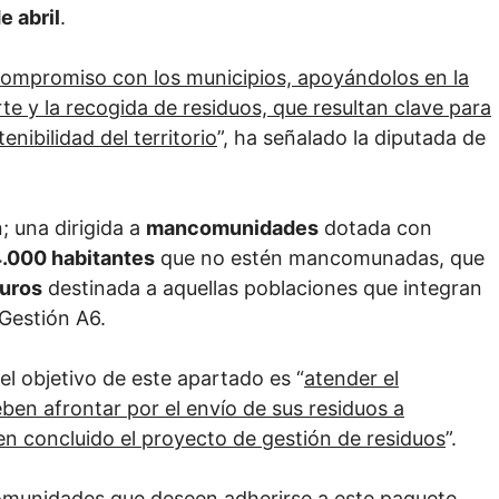
e abril
.
compromiso con los municipios, apoyándolos en la
te y la recogida de residuos, que resultan clave para
enibilidad del territorio
”, ha señalado la diputada de
; una dirigida a
mancomunidades
dotada con
4.000 habitantes
que no estén mancomunadas, que
uros
destinada a aquellas poblaciones que integran
 Gestión A6.
el objetivo de este apartado es “
atender el
ben afrontar por el envío de sus residuos a
en concluido el proyecto de gestión de residuos
”.
comunidades que deseen adherirse a este paquete