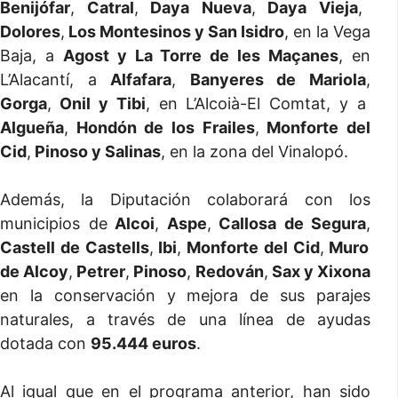
Benijófar
,
Catral
,
Daya Nueva
,
Daya Vieja
,
Dolores
,
Los Montesinos y San Isidro
, en la Vega
Baja, a
Agost y La Torre de les Maçanes
, en
L’Alacantí, a
Alfafara
,
Banyeres de Mariola
,
Gorga
,
Onil y Tibi
, en L’Alcoià-El Comtat, y a
Algueña
,
Hondón de los Frailes
,
Monforte del
Cid
,
Pinoso y Salinas
, en la zona del Vinalopó.
Además, la Diputación colaborará con los
municipios de
Alcoi
,
Aspe
,
Callosa de Segura
,
Castell de Castells
,
Ibi
,
Monforte del Cid
,
Muro
de Alcoy
,
Petrer
,
Pinoso
,
Redován
,
Sax y Xixona
en la conservación y mejora de sus parajes
naturales, a través de una línea de ayudas
dotada con
95.444 euros
.
Al igual que en el programa anterior, han sido