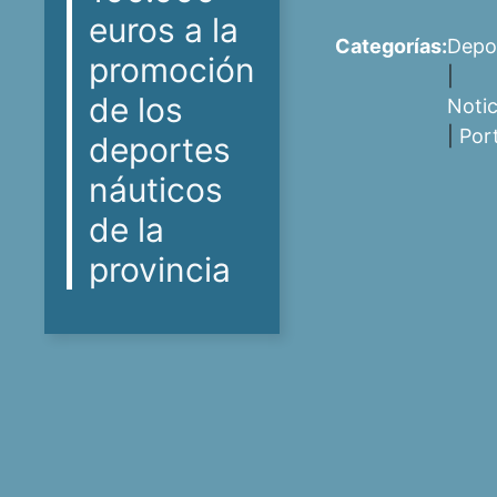
euros a la
Categorías:
Depo
promoción
|
de los
Notic
|
Por
deportes
náuticos
de la
provincia