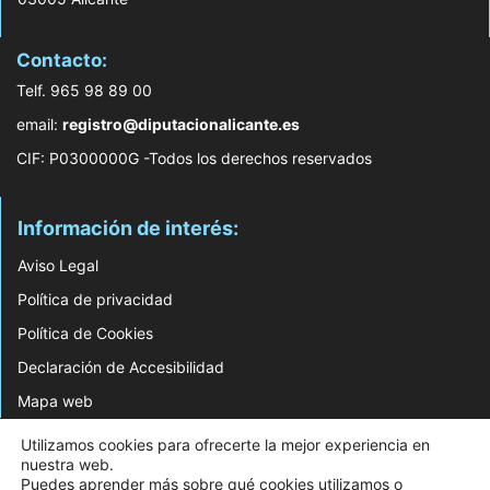
Contacto:
Telf. 965 98 89 00
email:
registro@diputacionalicante.es
CIF: P0300000G -Todos los derechos reservados
Información de interés:
Aviso Legal
Política de privacidad
Política de Cookies
Declaración de Accesibilidad
Mapa web
Utilizamos cookies para ofrecerte la mejor experiencia en
© 2026 Web Desarrollada por el Servicio de Informática de Diputación de
nuestra web.
Alicante
Puedes aprender más sobre qué cookies utilizamos o