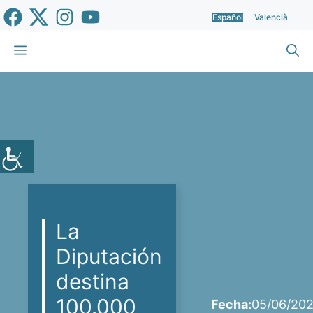
Saltar
Español
Valencià
al
contenido
Menú
La
Diputación
destina
100.000
Fecha:
05/06/202