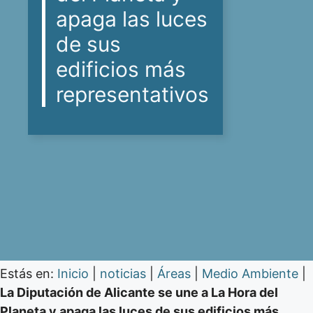
apaga las luces
de sus
edificios más
representativos
Estás en:
Inicio
|
noticias
|
Áreas
|
Medio Ambiente
|
La Diputación de Alicante se une a La Hora del
Planeta y apaga las luces de sus edificios más