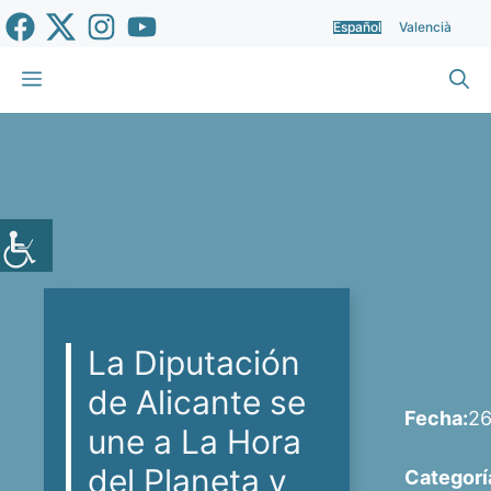
Saltar
Español
Valencià
al
contenido
Menú
La Diputación
de Alicante se
Fecha:
26
une a La Hora
del Planeta y
Categorí