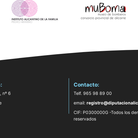
:
Contacto:
, nº 6
Telf. 965 98 89 00
e
email:
registro@diputacionalic
CIF: P0300000G -Todos los de
reservados