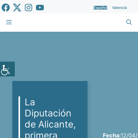
Saltar
Español
Valencià
al
contenido
Menú
La
Diputación
de Alicante,
primera
Fecha:
12/04