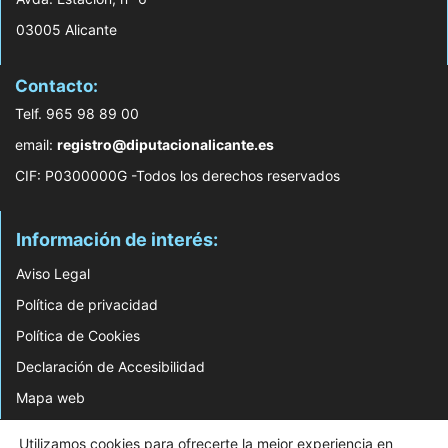
03005 Alicante
Contacto:
Telf. 965 98 89 00
email:
registro@diputacionalicante.es
CIF: P0300000G -Todos los derechos reservados
Información de interés:
Aviso Legal
Política de privacidad
Política de Cookies
Declaración de Accesibilidad
Mapa web
© 2026 Web Desarrollada por el Servicio de Informática de Diputación de
Utilizamos cookies para ofrecerte la mejor experiencia en