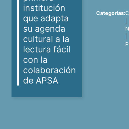
institución
Categorías:
C
que adapta
|
su agenda
N
|
cultural a la
P
lectura fácil
con la
colaboración
de APSA