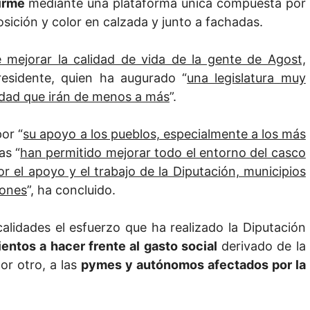
irme
mediante una plataforma única compuesta por
sición y color en calzada y junto a fachadas.
mejorar la calidad de vida de la gente de Agost,
presidente, quien ha augurado “
una legislatura muy
idad que irán de menos a más
”.
por “
su apoyo a los pueblos, especialmente a los más
as “
han permitido mejorar todo el entorno del casco
or el apoyo y el trabajo de la Diputación, municipios
iones
”, ha concluido.
alidades el esfuerzo que ha realizado la Diputación
ientos a hacer frente al gasto social
derivado de la
or otro, a las
pymes y autónomos afectados por la