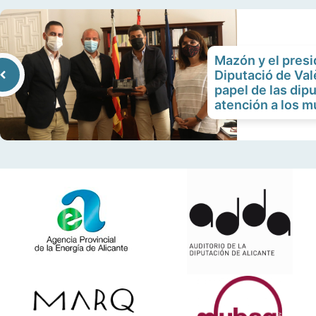
aumentar
disminuir
o
el
disminuir
volumen.
Mazón y el presi
el
Diputació de Val
volumen.
papel de las dip
atención a los m