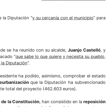
 la Diputación “
y su cercanía con el municipio
” para
de se ha reunido con su alcalde,
Juanjo Castelló
, y
tacado “
que sabe lo que quiere y necesita su pueblo,
e la Diputación
”.
 Presidente ha podido, asimismo, comprobar el estado
reurbanización
que la Diputación ha subvencionado
ste total del proyecto (462.603 euros).
 de la Constitución
, han consistido en la
reposición