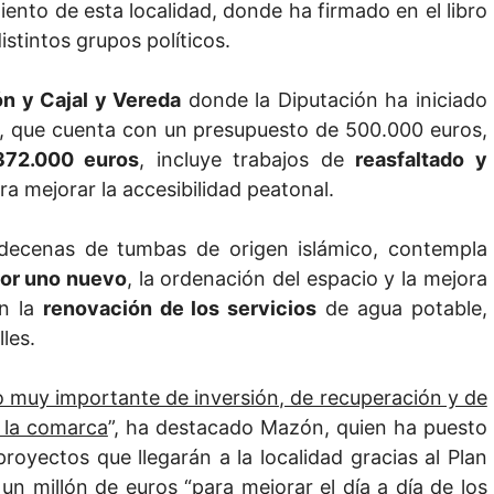
iento de esta localidad, donde ha firmado en el libro
stintos grupos políticos.
n y Cajal y Vereda
donde la Diputación ha iniciado
o, que cuenta con un presupuesto de 500.000 euros,
372.000 euros
, incluye trabajos de
reasfaltado y
a mejorar la accesibilidad peatonal.
e decenas de tumbas de origen islámico, contempla
por uno nuevo
, la ordenación del espacio y la mejora
én la
renovación de los servicios
de agua potable,
les.
o muy importante de inversión, de recuperación y de
 la comarca
”, ha destacado Mazón, quien ha puesto
royectos que llegarán a la localidad gracias al Plan
un millón de euros “
para mejorar el día a día de los