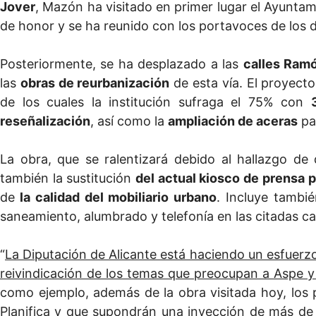
Jover
, Mazón ha visitado en primer lugar el Ayuntam
de honor y se ha reunido con los portavoces de los di
Posteriormente, se ha desplazado a las
calles Ramó
las
obras de reurbanización
de esta vía. El proyect
de los cuales la institución sufraga el 75% con
reseñalización
, así como la
ampliación de aceras
par
La obra, que se ralentizará debido al hallazgo d
también la sustitución
del actual kiosco de prensa 
de
la calidad del mobiliario urbano
. Incluye tambi
saneamiento, alumbrado y telefonía en las citadas cal
“
La Diputación de Alicante está haciendo un esfuerz
reivindicación de los temas que preocupan a Aspe y
como ejemplo, además de la obra visitada hoy, los p
Planifica y que supondrán una inyección de más de 