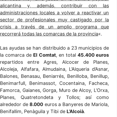
alicantina y, además, contribuir con las
administraciones locales a volver a reactivar un
sector de profesionales muy castigado por la
crisis a través de un amplio programa que
recorrerá todas las comarcas de la provincia
«.
Las ayudas se han distribuido a 23 municipios de
la comarca de
El Comtat
, en total
45.400 euros
repartidos entre Agres, Alcocer de Planes,
Alcoleja, Alfafara, Almudaina, L’Alqueria d’Asnar,
Balones, Benasau, Beniarrés, Benilloba, Benillup,
Benimarfull, Benimassot, Cocentaina, Facheca,
Famorca, Gaianes, Gorga, Muro de Alcoy, L’Orxa,
Planes, Quatretondeta y Tollos; así como
alrededor de
8.000
euros a Banyeres de Mariola,
Benifallim, Penàguila y Tibi de
L’Alcoià
.