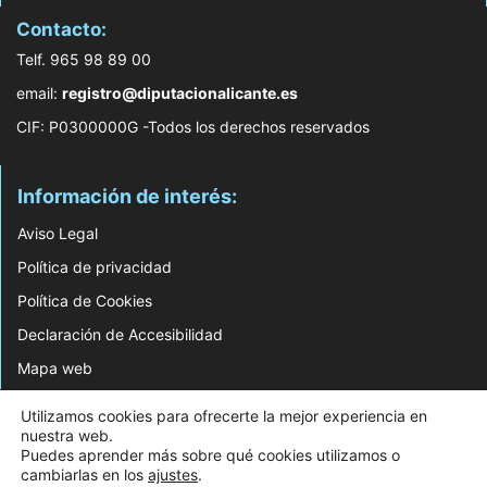
Contacto:
Telf. 965 98 89 00
email:
registro@diputacionalicante.es
CIF: P0300000G -Todos los derechos reservados
Información de interés:
Aviso Legal
Política de privacidad
Política de Cookies
Declaración de Accesibilidad
Mapa web
Utilizamos cookies para ofrecerte la mejor experiencia en
© 2026 Web Desarrollada por el Servicio de Informática de Diputación de
nuestra web.
Alicante
Puedes aprender más sobre qué cookies utilizamos o
cambiarlas en los
ajustes
.