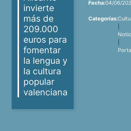
Fecha:
04/06/20
invierte
más de
Categorías:
Cultu
|
209.000
Notic
euros para
|
fomentar
Port
la lengua y
la cultura
popular
valenciana