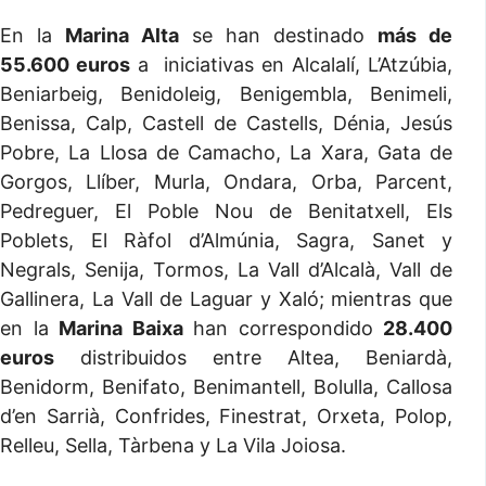
En la
Marina Alta
se han destinado
más de
55.600 euros
a iniciativas en Alcalalí, L’Atzúbia,
Beniarbeig, Benidoleig, Benigembla, Benimeli,
Benissa, Calp, Castell de Castells, Dénia, Jesús
Pobre, La Llosa de Camacho, La Xara, Gata de
Gorgos, Llíber, Murla, Ondara, Orba, Parcent,
Pedreguer, El Poble Nou de Benitatxell, Els
Poblets, El Ràfol d’Almúnia, Sagra, Sanet y
Negrals, Senija, Tormos, La Vall d’Alcalà, Vall de
Gallinera, La Vall de Laguar y Xaló; mientras que
en la
Marina Baixa
han correspondido
28.400
euros
distribuidos entre Altea, Beniardà,
Benidorm, Benifato, Benimantell, Bolulla, Callosa
d’en Sarrià, Confrides, Finestrat, Orxeta, Polop,
Relleu, Sella, Tàrbena y La Vila Joiosa.