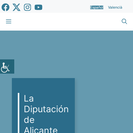
Saltar
Español
Valencià
al
contenido
Menú
La
Diputación
de
Alicante