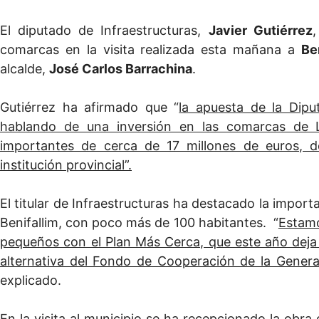
El diputado de Infraestructuras,
Javier Gutiérrez
,
comarcas en la visita realizada esta mañana a
Ben
alcalde,
José Carlos Barrachina
.
Gutiérrez ha afirmado que “
la apuesta de la Dipu
hablando de una inversión en las comarcas de L
importantes de cerca de 17 millones de euros, d
institución provincial”.
El titular de Infraestructuras ha destacado la impo
Benifallim, con poco más de 100 habitantes. “
Estamo
pequeños con el Plan Más Cerca, que este año deja 
alternativa del Fondo de Cooperación de la General
explicado.
En la visita al municipio se ha recepcionado la obra