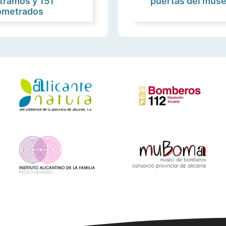
tramos y 151
puertas del muse
ometrados