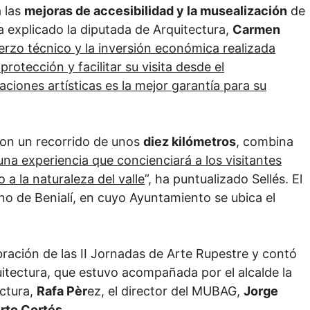
 las
mejoras de accesibilidad y la musealización
de
a explicado la diputada de Arquitectura,
Carmen
erzo técnico y la inversión económica realizada
protección y facilitar su visita desde el
iones artísticas es la mejor garantía para su
 con un recorrido de unos
diez kilómetros
, combina
una experiencia que concienciará a los visitantes
 a la naturaleza del valle
”, ha puntualizado Sellés. El
ano de Benialí, en cuyo Ayuntamiento se ubica el
bración de las II Jornadas de Arte Rupestre y contó
uitectura, que estuvo acompañada por el alcalde la
ectura,
Rafa Pèr
ez, el director del MUBAG,
Jorge
rto Cortés
.