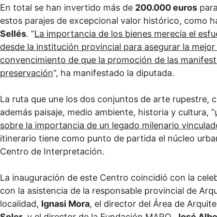
En total se han invertido más de
200.000 euros
para
estos parajes de excepcional valor histórico, como h
Sellés
. “
La importancia de los bienes merecía el esfu
desde la institución provincial para asegurar la mejor 
convencimiento de que la promoción de las manifestac
preservación
”, ha manifestado la diputada.
La ruta que une los dos conjuntos de arte rupestre,
además paisaje, medio ambiente, historia y cultura, “
sobre la importancia de un legado milenario vinculado
itinerario tiene como punto de partida el núcleo urb
Centro de Interpretación.
La inauguración de este Centro coincidió con la cele
con la asistencia de la responsable provincial de Arq
localidad,
Ignasi Mora
, el director del Área de Arquit
Soler
, y el director de la Fundación MARQ,
José Albe