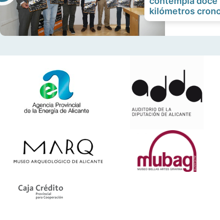
contempla doce 
kilómetros cron