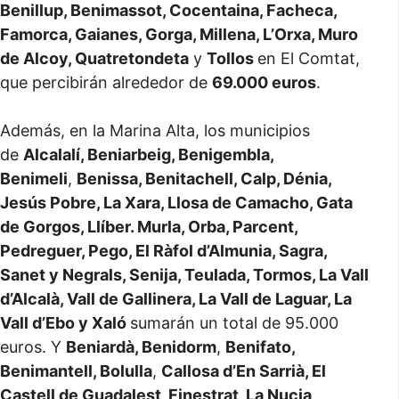
Benillup, Benimassot, Cocentaina, Facheca,
Famorca, Gaianes, Gorga, Millena, L’Orxa, Muro
de Alcoy, Quatretondeta
y
Tollos
en El Comtat,
que percibirán alrededor de
69.000 euros
.
Además, en la Marina Alta, los municipios
de
Alcalalí, Beniarbeig, Benigembla,
Benimeli
,
Benissa, Benitachell, Calp, Dénia,
Jesús Pobre, La Xara, Llosa de Camacho, Gata
de Gorgos, Llíber. Murla, Orba, Parcent,
Pedreguer, Pego, El Ràfol d’Almunia, Sagra,
Sanet y Negrals, Senija, Teulada, Tormos, La Vall
d’Alcalà, Vall de Gallinera, La Vall de Laguar, La
Vall d’Ebo y Xaló
sumarán un total de 95.000
euros. Y
Beniardà, Benidorm
,
Benifato,
Benimantell, Bolulla
,
Callosa d’En Sarrià, El
Castell de Guadalest, Finestrat, La Nucia,