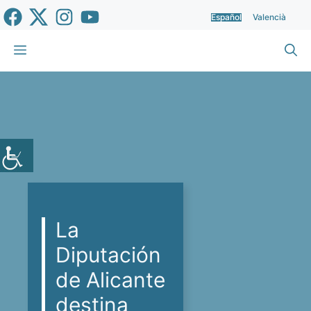
Saltar
Español
Valencià
al
contenido
Menú
La
Diputación
de Alicante
destina