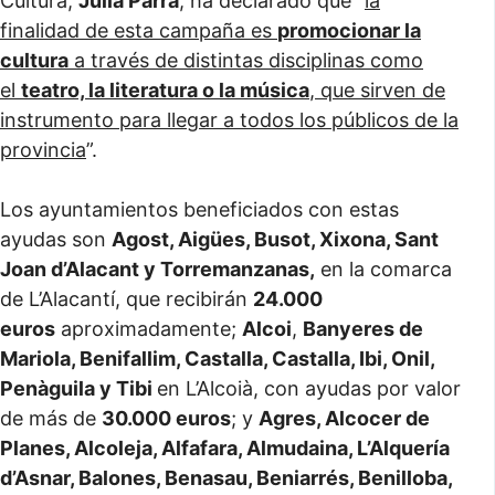
Cultura,
Julia Parra
, ha declarado que “
la
finalidad de esta campaña es
promocionar la
cultura
a través de distintas disciplinas como
el
teatro, la literatura o la música
, que sirven de
instrumento para llegar a todos los públicos de la
provincia
”.
Los ayuntamientos beneficiados con estas
ayudas son
Agost, Aigües, Busot, Xixona, Sant
Joan d’Alacant y Torremanzanas,
en la comarca
de L’Alacantí, que recibirán
24.000
euros
aproximadamente;
Alcoi
,
Banyeres de
Mariola, Benifallim, Castalla, Castalla, Ibi, Onil,
Penàguila y Tibi
en L’Alcoià, con ayudas por valor
de más de
30.000 euros
; y
Agres, Alcocer de
Planes, Alcoleja, Alfafara, Almudaina, L’Alquería
d’Asnar, Balones, Benasau, Beniarrés, Benilloba,