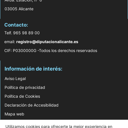
03005 Alicante
Contacto:
Telf. 965 98 89 00
email:
registro@diputacionalicante.es
CIF: P0300000G -Todos los derechos reservados
Información de interés:
Aviso Legal
Política de privacidad
Política de Cookies
Declaración de Accesibilidad
Mapa web
Utilizamos cookies para ofrecerte la mejor experiencia en
© 2026 Web Desarrollada por el Servicio de Informática de Diputación de