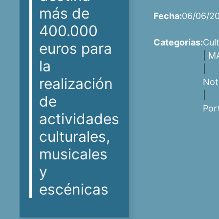
más de
Fecha:
06/06/2
400.000
Categorías:
Cul
euros para
|
M
la
|
realización
Not
|
de
Por
actividades
culturales,
musicales
y
escénicas