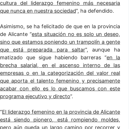
cultura del liderazgo femenino más necesaria
que nunca en nuestra sociedad
”, ha defendido.
Asimismo, se ha felicitado de que en la provincia
de Alicante “
esta situación no es solo un deseo,
sino que estamos poniendo un trampolín a gente
que está preparada para saltar
”, aunque ha
matizado que sigue habiendo barreras “
en la
brecha salarial, en el ascenso interno de las
empresas o en la categorización del valor real
que aporta el talento femenino y precisamente
acabar con ello es lo que buscamos con este
programa ejecutivo y directo
”.
“
El liderazgo femenino en la provincia de Alicante
está siendo pionero, está rompiendo moldes,
pero aún queda un largo camino por recorrer y