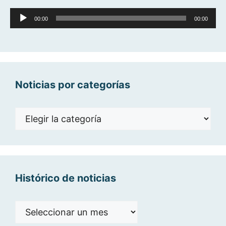
Reproductor
00:00
00:00
de
audio
Noticias por categorías
Noticias
por
categorías
Histórico de noticias
Histórico
de