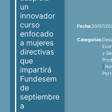
un
innovador
curso
Fecha:
20/07/20
enfocado
Categorías:
Desa
a mujeres
Eco
directivas
y Se
que
Prod
|
Not
impartirá
Port
Fundesem
de
septiembre
a