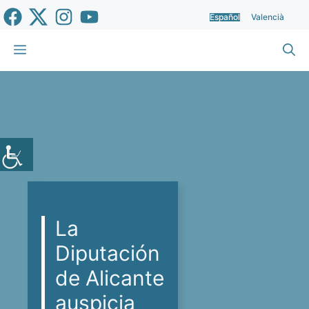
Saltar
Español
Valencià
al
contenido
Menú
La
Diputación
de Alicante
auspicia