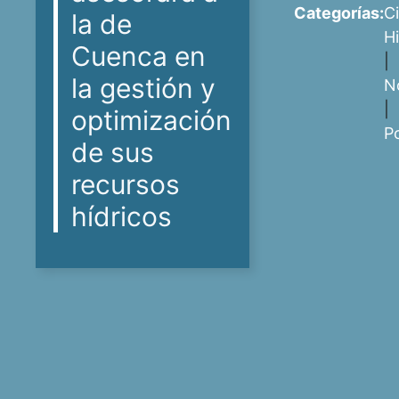
Categorías:
Ci
la de
H
Cuenca en
|
la gestión y
N
|
optimización
P
de sus
recursos
hídricos