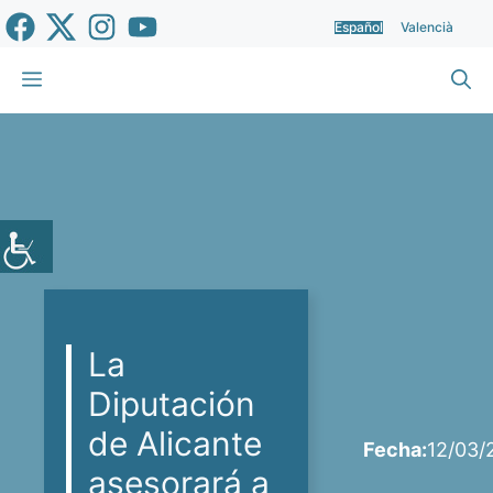
Saltar
Español
Valencià
al
contenido
Menú
La
Diputación
de Alicante
Fecha:
12/03/
asesorará a