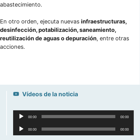
abastecimiento.
En otro orden, ejecuta nuevas
infraestructuras,
desinfección, potabilización, saneamiento,
reutilización de aguas o depuración
, entre otras
acciones.
Vídeos de la noticia
Reproductor
Reproductor
00:00
00:00
de
de
00:00
00:00
audio
audio