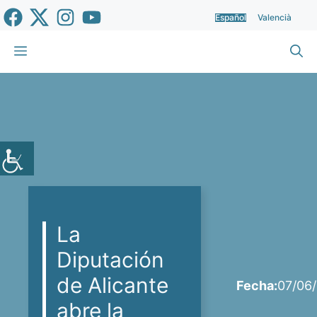
Saltar
Español
Valencià
al
contenido
Menú
La
Diputación
de Alicante
Fecha:
07/06
abre la