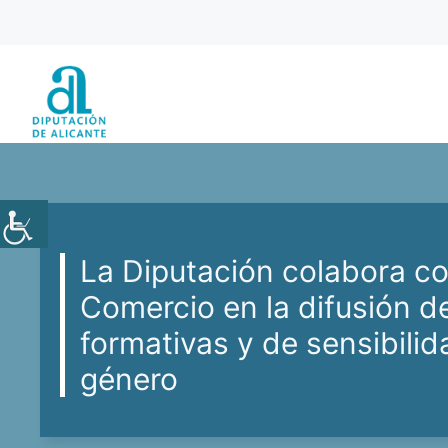
Saltar
al
contenido
La Diputación colabora c
Comercio en la difusión d
formativas y de sensibili
género