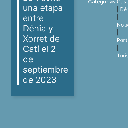
Categorías:
Cast
una etapa
|
Dé
entre
|
Noti
Dénia y
|
Xorret de
Port
Catí el 2
|
Turi
de
septiembre
de 2023