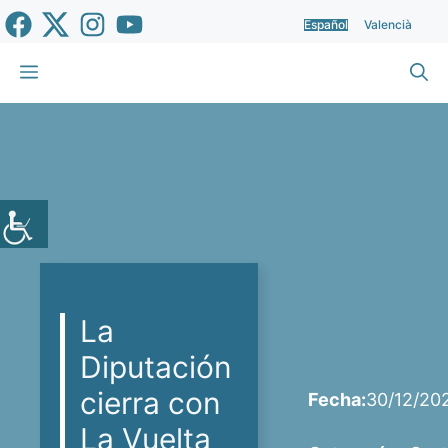
Saltar
Español
Valencià
al
contenido
Menú
La
Diputación
cierra con
Fecha:
30/12/20
La Vuelta