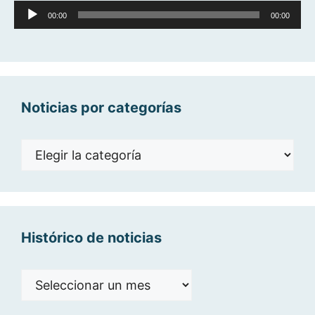
Reproductor
00:00
00:00
de
audio
Noticias por categorías
Noticias
por
categorías
Histórico de noticias
Histórico
de