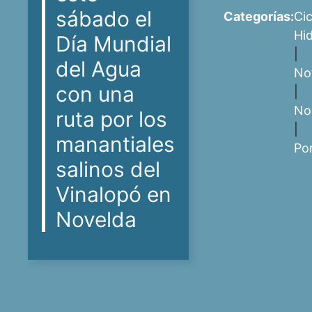
sábado el
Categorías:
Cic
Hid
Día Mundial
|
del Agua
Not
con una
|
No
ruta por los
|
manantiales
Po
salinos del
Vinalopó en
Novelda