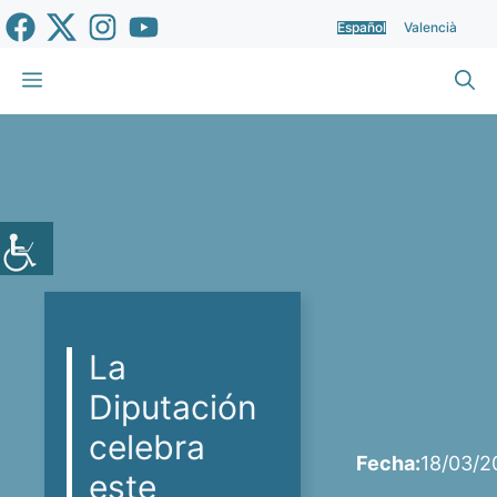
Saltar
Español
Valencià
al
contenido
Menú
La
Diputación
celebra
Fecha:
18/03/2
este