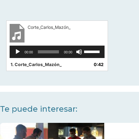
Corte_Carlos_Mazón_
Reproductor
Utiliza
00:00
00:00
de
las
audio
teclas
1.
Corte_Carlos_Mazón_
0:42
de
flecha
arriba/abajo
para
aumentar
o
Te puede interesar:
disminuir
el
volumen.