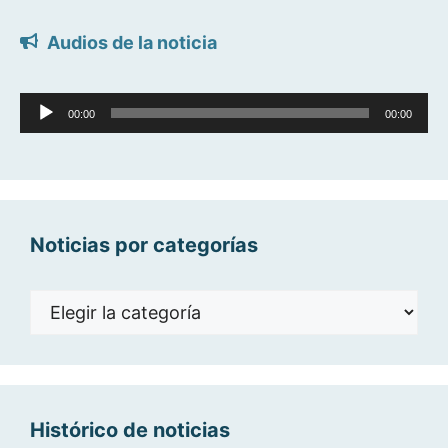
Audios de la noticia
Reproductor
00:00
00:00
de
audio
Noticias por categorías
Noticias
por
categorías
Histórico de noticias