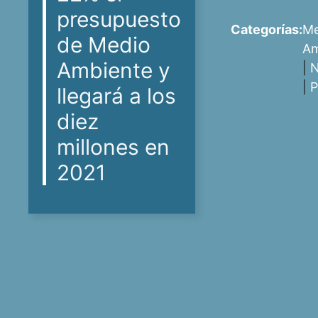
presupuesto
Categorías:
Me
de Medio
Am
Ambiente y
|
N
|
P
llegará a los
diez
millones en
2021