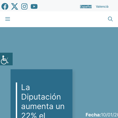
Saltar
Español
Valencià
al
contenido
Menú
La
Diputación
aumenta un
22% el
Fecha:
10/01/2