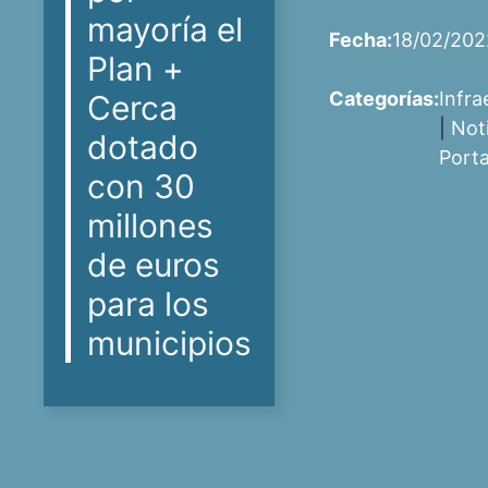
mayoría el
Fecha:
18/02/202
Plan +
Categorías:
Infra
Cerca
|
Not
dotado
Port
con 30
millones
de euros
para los
municipios