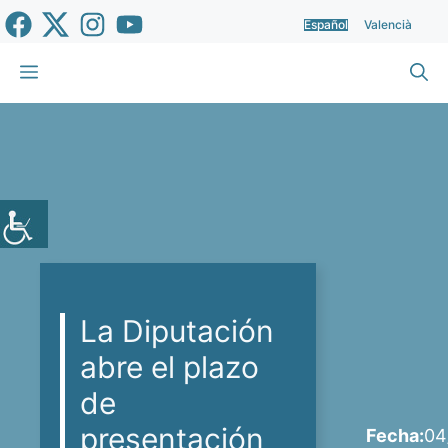
Saltar
Español
Valencià
al
contenido
Menú
La Diputación
abre el plazo
de
presentación
Fecha:
04