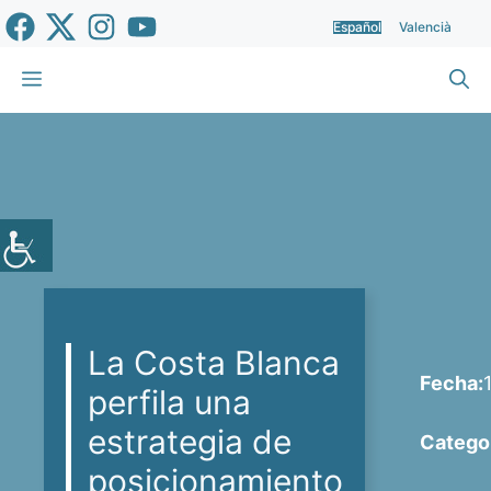
Saltar
Español
Valencià
al
contenido
Menú
La Costa Blanca
Fecha:
perfila una
estrategia de
Categor
posicionamiento