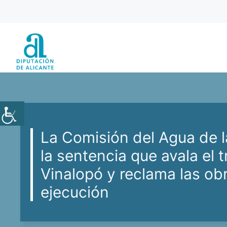
Saltar
al
contenido
La Comisión del Agua de l
la sentencia que avala el 
Vinalopó y reclama las ob
ejecución