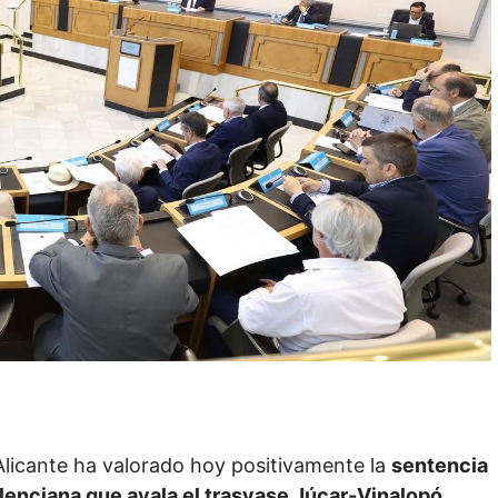
Alicante ha valorado hoy positivamente la
sentencia
alenciana que avala el trasvase Júcar-Vinalopó
,