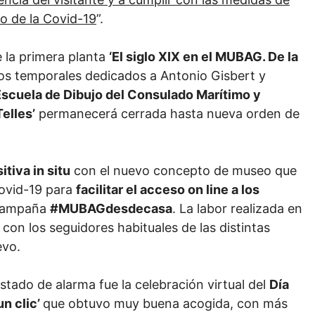
io de la Covid-19
”.
 la primera planta
‘El siglo XIX en el MUBAG. De la
ios temporales dedicados a Antonio Gisbert y
Escuela de Dibujo del Consulado Marítimo y
Telles’
permanecerá cerrada hasta nueva orden de
tiva in situ
con el nuevo concepto de museo que
 Covid-19 para
facilitar el acceso on line a los
 campaña
#MUBAGdesdecasa
. La labor realizada en
con los seguidores habituales de las distintas
evo.
estado de alarma fue la celebración virtual del
Día
un clic’
que obtuvo muy buena acogida, con más