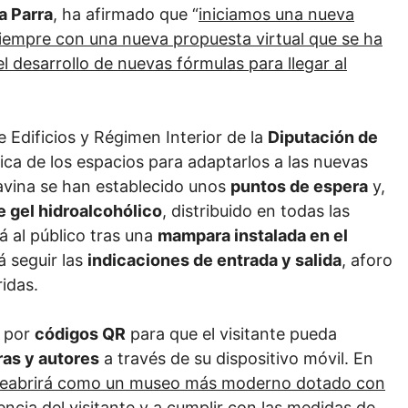
ia Parra
, ha afirmado que “
iniciamos una nueva
iempre con una nueva propuesta virtual que se ha
 desarrollo de nuevas fórmulas para llegar al
Edificios y Régimen Interior de la
Diputación de
ica de los espacios para adaptarlos a las nuevas
ravina se han establecido unos
puntos de espera
y,
e gel hidroalcohólico
, distribuido en todas las
á al público tras una
mampara instalada en el
rá seguir las
indicaciones de entrada y salida
, aforo
idas.
l por
códigos QR
para que el visitante pueda
ras y autores
a través de su dispositivo móvil. En
reabrirá como un museo más moderno dotado con
ncia del visitante y a cumplir con las medidas de