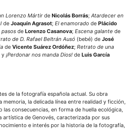
an Lorenzo Mártir
de
Nicolás Borrás
;
Atardecer en
I
de
Joaquín Agrasot
;
El enamorado
de
Plácido
 pasos
de
Lorenzo Casanova
;
Escena galante
de
rato de D. Rafael Beltrán Ausó
(bebé) de
José
ia
de
Vicente Suárez Ordóñez
;
Retrato de una
y
¡Perdonar nos manda Dios!
de
Luis García
es de la fotografía española actual. Su obra
 memoria, la delicada línea entre realidad y ficción,
mo las consecuencias, en forma de huella ecológica,
 artística de Genovés, caracterizada por sus
ocimiento e interés por la historia de la fotografía,