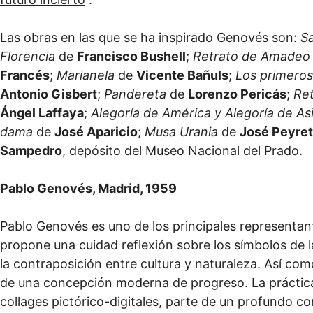
Las obras en las que se ha inspirado Genovés son:
S
Florencia
de
Francisco Bushell
;
Retrato de Amadeo 
Francés
;
Marianela
de
Vicente Bañuls
;
Los primeros
Antonio Gisbert
;
Pandereta
de
Lorenzo Pericás
;
Ret
Ángel Laffaya
;
Alegoría de América y Alegoría de As
dama
de
José Aparicio
;
Musa Urania
de
José Peyret
Sampedro
, depósito del Museo Nacional del Prado.
Pablo Genovés, Madrid, 1959
Pablo Genovés es uno de los principales representant
propone una cuidad reflexión sobre los símbolos de la
la contraposición entre cultura y naturaleza. Así co
de una concepción moderna de progreso. La práctica
collages pictórico-digitales, parte de un profundo con