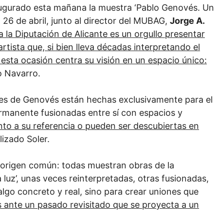
augurado esta mañana la muestra ‘Pablo Genovés. Un
 26 de abril, junto al director del MUBAG,
Jorge A.
a la Diputación de Alicante es un orgullo presentar
tista que, si bien lleva décadas interpretando el
esta ocasión centra su visión en un espacio único:
o Navarro.
nes de Genovés están hechas exclusivamente para el
rmanente fusionadas entre sí con espacios y
nto a su referencia o pueden ser descubiertas en
lizado Soler.
 origen común: todas muestran obras de la
 luz’, unas veces reinterpretadas, otras fusionadas,
algo concreto y real, sino para crear uniones que
 ante un pasado revisitado que se proyecta a un