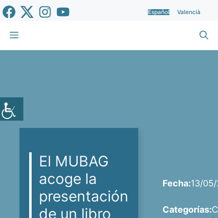
Saltar
Español
Valencià
al
contenido
Menú
El MUBAG
acoge la
Fecha:
13/05
presentación
Categorías:
C
de un libro