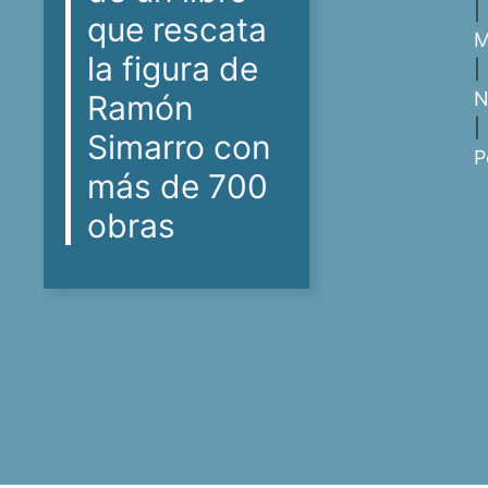
|
que rescata
M
la figura de
|
N
Ramón
|
Simarro con
P
más de 700
obras